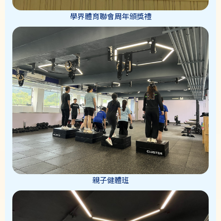
學界體育聯會周年頒獎禮
親子健體班