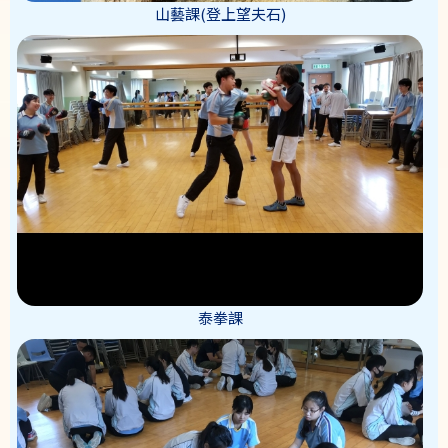
山藝課(登上望夫石)
泰拳課