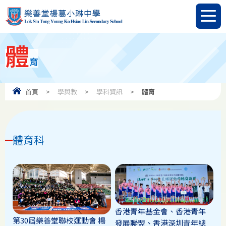
體
育
首頁
>
學與教
>
學科資訊
>
體育
體育科
香港青年基金會、香港青年
第30屆樂善堂聯校運動會 楊
發展聯盟、香港深圳青年總