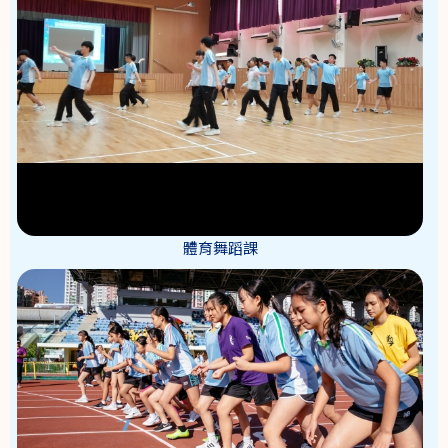
體育舞蹈課