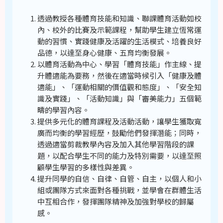
透過教授各種體育技能和知識、聯課體育活動如校
內、校外的比賽及示範課程，幫助學生建立恆常運
動的習慣、實踐健康及活躍的生活模式、培養良好
品德，以達至身心健康、五育均衡發展。
以體育活動為中心、學習「體育技能」作主線、提
升體適能為要務，然後在適當時候引入「健康及體
適能」、「運動相關的價值觀和態度」、「安全知
識及實踐」、「活動知識」與「審美能力」五個範
疇的學習內容。
提供多元化的體育課程及活動活動，讓學生獲取寬
廣而均衡的學習經歷，鼓勵他們發揮潛能；同時，
透過適當剪裁教學內容及加入其他學習階段的課
題，以配合學生不同的能力及特別需要，以達至照
顧學生學習的多樣性與差異。
提升同學的自信、自律、自管、自主，以個人和小
組或團隊方式來面對各種挑戰，並學會在群體生活
中互相合作，發揮團隊精神及加強對學校的歸屬
感。