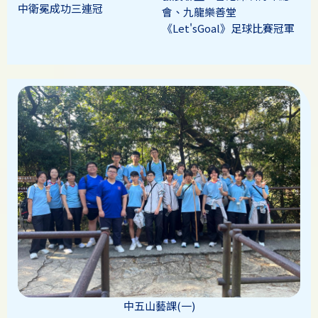
中衛冕成功三連冠
會、九龍樂善堂
《Let'sGoal》足球比賽冠軍
中五山藝課(一)