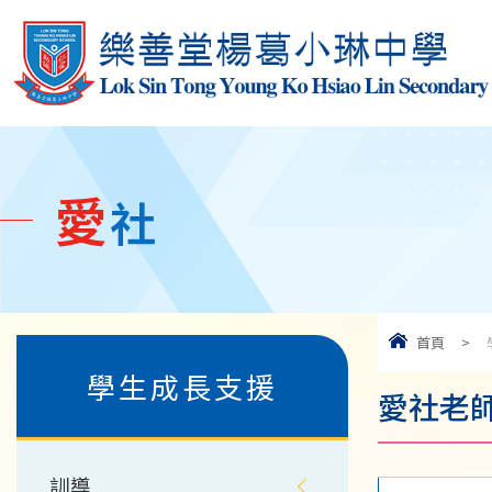
愛
社
首頁
>
學生成長支援
愛社老
訓導