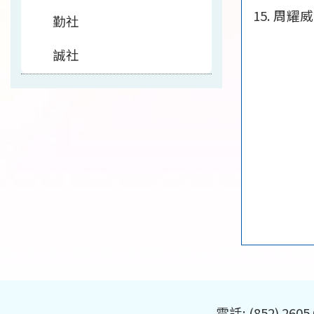
周耀威
勤社
誠社
電話: (852) 2605