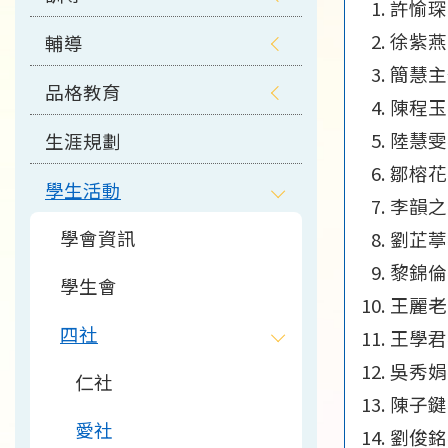
許愉琛
徐紫燕
輔導
簡慧主
品格教育
陳程玉
陸慧雯
生涯規劃
鄒榕花
學生活動
李韻之
學會資訊
劉芷葶
黎錦倫
學生會
王麗老
四社
王學君
吳秀娟
仁社
陳子鍵
愛社
劉俊銘