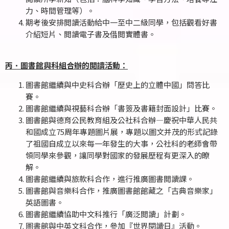
力、時間管理等）。
期考後安排閲讀活動給中一至中二級同學，包括觀看好書
介紹短片、閲讀電子書及借閲實體書。
丙．圖書館與科組合辦的閲讀活動：
圖書館繼續與中史科合辦「歷史上的立體中國」問答比
賽。
圖書館繼續與視藝科合辦「書簽及書籍封面設計」比賽。
圖書館與德育公民教育組及公社科合辦—慶祝中華人民共
和國成立75周年專題圖片展，專題以圖文并茂的形式記錄
了祖國自成立以來每一年發生的大事，公社科的老師會帶
領同學來參觀，讓同學對國家的發展歷程有更深入的瞭
解。
圖書館繼續與旅款科合作，進行推廣圖書閲讀課。
圖書館與音樂科合作，推廣圖書館館藏之「古典音樂家」
英語圖書。
圖書館繼續協助中文科推行「廣泛閲讀」計劃。
圖書館與中英文科合作，參加『世界閱讀日』活動。