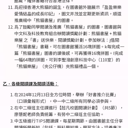
館藏，確保書籍符合香港法律。
爲迎接香港大熊貓的誕生，在圖書館外牆展示「盈盈樂樂
愛情結晶的成長印記」，圖文并茂並定期更新資訊，順道
推廣楊中「熊貓書屋」的圖書。
爲了鼓勵同學閲讀及推廣「熊貓書屋」的圖書，圖書館與
中文科及科技教育組合辦閲讀獎勵計劃：熊貓書屋 + 熊貓
樂屋 之「書」送快樂．閱讀獎勵計劃。參加辦法：j借閱
「熊貓書屋」書籍，可在圖書館獲派16塊拼圖。k每完成一
篇「熊貓書屋」圖書的讀後感，可再獲得16塊拼圖。l完成
一幅64塊的拼圖，可到李聖潑創意科技中心（110室）的
「熊貓樂屋」（夾公仔機）夾熊貓禮品一個。
乙．各級閲讀課及閲讀活動：
在2024年12月13日全方位時間，舉辦「好書推介比賽」
（口頭彙報形式），中一中二級所有同學必須參與。
在中二級班主任課進行【超凡校園閲讀計劃】（共5節），
廖慧妮老師負責統籌，有勞中二級班主任協助。
中五級進行TIPS閲讀課，每星期兩節。由圖書館主任分享
閲讀所學新知（包括：腦科學知識、學習方法、培養專注