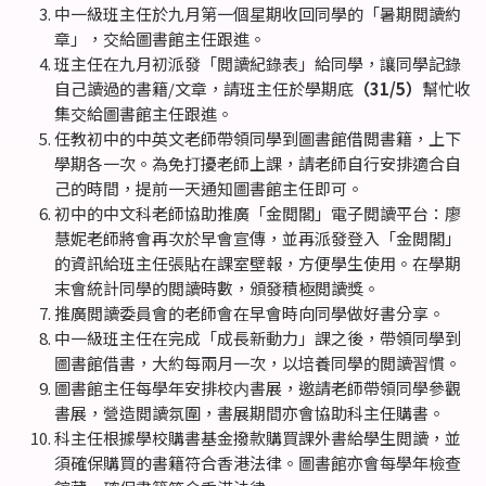
中一級班主任於九月第一個星期收回同學的「暑期閲讀約
章」，交給圖書館主任跟進。
班主任在九月初派發「閲讀紀錄表」給同學，讓同學記錄
自己讀過的書籍/文章，請班主任於學期底
（31/5）
幫忙收
集交給圖書館主任跟進。
任教初中的中英文老師帶領同學到圖書館借閲書籍，上下
學期各一次。為免打擾老師上課，請老師自行安排適合自
己的時間，提前一天通知圖書館主任即可。
初中的中文科老師協助推廣「金閲閣」電子閲讀平台：廖
慧妮老師將會再次於早會宣傳，並再派發登入「金閲閣」
的資訊給班主任張貼在課室壁報，方便學生使用。在學期
末會統計同學的閲讀時數，頒發積極閲讀獎。
推廣閲讀委員會的老師會在早會時向同學做好書分享。
中一級班主任在完成「成長新動力」課之後，帶領同學到
圖書館借書，大約每兩月一次，以培養同學的閲讀習慣。
圖書館主任每學年安排校内書展，邀請老師帶領同學參觀
書展，營造閲讀氛圍，書展期間亦會協助科主任購書。
科主任根據學校購書基金撥款購買課外書給學生閲讀，並
須確保購買的書籍符合香港法律。圖書館亦會每學年檢查