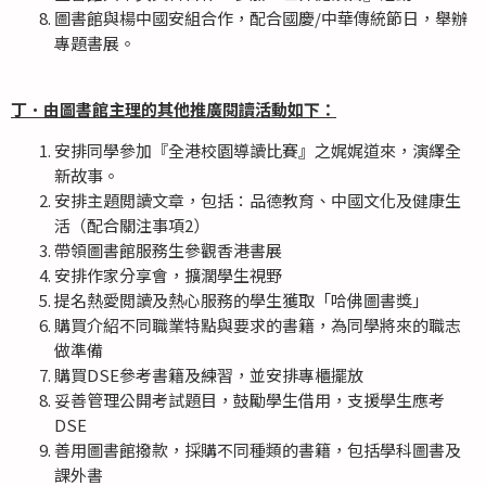
圖書館與楊中國安組合作，配合國慶/中華傳統節日，舉辦
專題書展。
丁．由圖書館主理的其他推廣
閱
讀活動如下：
安排同學參加『全港校園導讀比賽』之娓娓道來，演繹全
新故事。
安排主題閲讀文章，包括：品德教育、中國文化及健康生
活（配合關注事項2）
帶領圖書館服務生參觀香港書展
安排作家分享會，擴濶學生視野
提名熱愛閲讀及熱心服務的學生獲取「哈佛圖書獎」
購買介紹不同職業特點與要求的書籍，為同學將來的職志
做準備
購買DSE參考書籍及練習，並安排專櫃擺放
妥善管理公開考試題目，鼓勵學生借用，支援學生應考
DSE
善用圖書館撥款，採購不同種類的書籍，包括學科圖書及
課外書