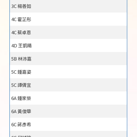
3C 楊善如
4C 霍芷彤
4C 蔡卓恩
4D 王凱晴
5B 林沛嘉
5C 鍾嘉姿
5C 譚倩宜
6A 鍾家榮
6A 黃俊華
6C 蔣彥希