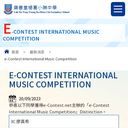
E
-CONTEST INTERNATIONAL MUSIC
COMPETITION
首頁
>
最新消息
>
e-Contest International Music Competition
E-CONTEST INTERNATIONAL
MUSIC COMPETITION
20/09/2023
恭喜以下同學獲得e-Contest.net主辦的「e-Contest
International Music Competition」Distinction。
3C 廖真希