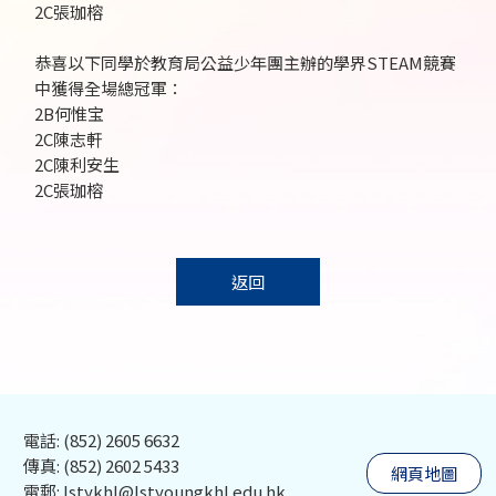
2C張珈榕
恭喜以下同學於教育局公益少年團主辦的學界STEAM競賽
中獲得全場總冠軍：
2B何惟宝
2C陳志軒
2C陳利安生
2C張珈榕
返回
電話: (852) 2605 6632
傳真: (852) 2602 5433
網頁地圖
電郵: lstykhl@lstyoungkhl.edu.hk