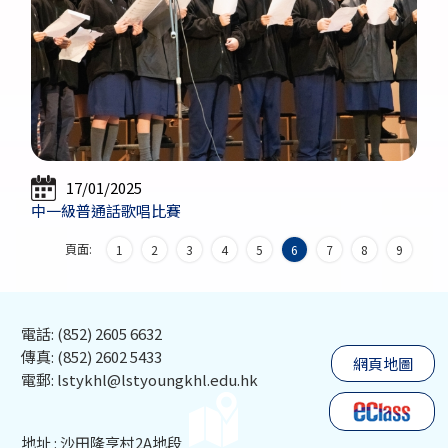
17/01/2025
中一級普通話歌唱比賽
頁面:
1
2
3
4
5
6
7
8
9
電話: (852) 2605 6632
傳真: (852) 2602 5433
網頁地圖
電郵: lstykhl@lstyoungkhl.edu.hk
地址 : 沙田隆亨村2A地段